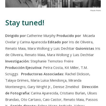
Paulo Freire
Stay tuned!
Dirigido por
Catherine Murphy
Producido por
Micaela
Ovelar y Carina Aparecida
Editado por
Iris de Oliveira,
Renato Maia, Mara Wollong y Luis Dechtiar
Guionistas
Iris
de Oliveira, Renato Maia, Mara Wollong y Luis Dechtiar
Investigación:
Stephanie Temoteo Freire
Producción Ejecutiva:
Petra Costa, Kit Miller, T.M.
Scruggs
Productoras Associadas:
Rachel Dickson,
Talaya Grimes, Maria Luisa Mendonça, Miranda
Montenegro, Gary Wright Jr., Denise Zmekhol
Dirección
de Fotografia:
Carina Aparecida, Cristiano Burlan, Ulises
Brandao, Oto Cartaxo, Caio Castor, Renato Maia, Passos
Jr
Sonido directo:
Felipe Mago Andrade, Valney